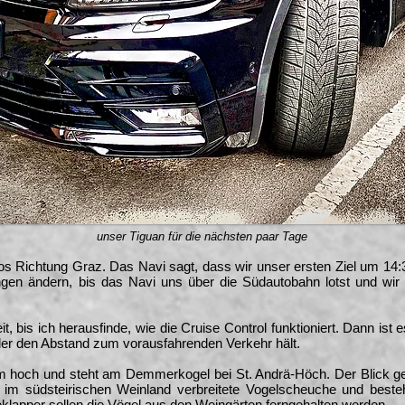
unser Tiguan für die nächsten paar Tage
h los Richtung Graz. Das Navi sagt, dass wir unser ersten Ziel um 14
gen ändern, bis das Navi uns über die Südautobahn lotst und wir
 bis ich herausfinde, wie die Cruise Control funktioniert. Dann ist 
der den Abstand zum vorausfahrenden Verkehr hält.
7 m hoch und steht am Demmerkogel bei St. Andrä-Höch. Der Blick ge
e im südsteirischen Weinland verbreitete Vogelscheuche und best
lapper sollen die Vögel aus den Weingärten ferngehalten werden.