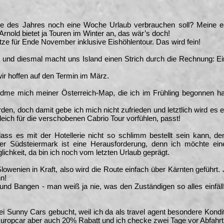
des Jahres noch eine Woche Urlaub verbrauchen soll? Meine erste
rnold bietet ja Touren im Winter an, das wär’s doch!
tze für Ende November inklusive Eishöhlentour. Das wird fein!
fix und diesmal macht uns Island einen Strich durch die Rechnung: Ei
ir hoffen auf den Termin im März.
dme mich meiner Österreich-Map, die ich im Frühling begonnen hab
en, doch damit gebe ich mich nicht zufrieden und letztlich wird es ei
leich für die verschobenen Cabrio Tour vorfühlen, passt!
ss es mit der Hotellerie nicht so schlimm bestellt sein kann, de
er Südsteiermark ist eine Herausforderung, denn ich möchte ein
ichkeit, da bin ich noch vom letzten Urlaub geprägt.
 Slowenien in Kraft, also wird die Route einfach über Kärnten geführt. 
n!
nd Bangen - man weiß ja nie, was den Zuständigen so alles einfäl
 Sunny Cars gebucht, weil ich da als travel agent besondere Kond
uropcar aber auch 20% Rabatt und ich checke zwei Tage vor Abfahrt