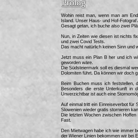
Prolog
Wohin reist man, wenn man am Ende 
Island. Unser Haus- und Hof-Fotograf A
Gesagt getan, ich buche also zwei Plä
Nun, in Zeiten wie diesen ist nichts 
und zwei Covid Tests.
Das macht natürlich keinen Sinn und w
Jetzt muss ein Plan B her und ich wi
geworden wäre.
Die Südsteiermark soll es diesmal werd
Dolomiten führt. Da können wir doch g
Beim Buchen muss ich feststellen, da
Besonders die erste Unterkunft in d
Unverzichtbar ist auch eine Stornomögl
Auf einmal tritt ein Einreiseverbot für
Slowenien wieder gratis stornieren kan
Die letzten Wochen zwischen Hoffen u
Fast.
Den Mietwagen habe ich wie immer bei
der Wiener Linien bekommen wir bei E