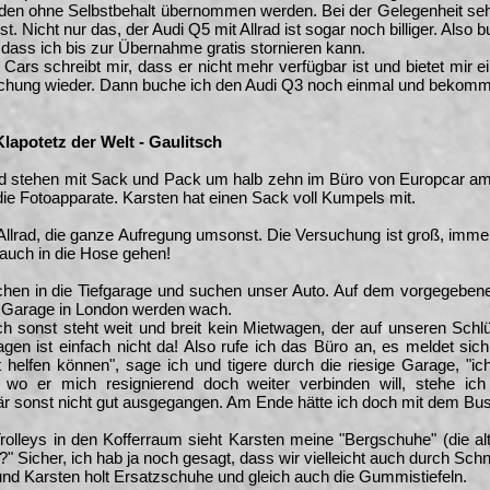
äden ohne Selbstbehalt übernommen werden. Bei der Gelegenheit se
 ist. Nicht nur das, der Audi Q5 mit Allrad ist sogar noch billiger. Als
, dass ich bis zur Übernahme gratis stornieren kann.
ars schreibt mir, dass er nicht mehr verfügbar ist und bietet mir 
 Buchung wieder. Dann buche ich den Audi Q3 noch einmal und bekomm
Klapotetz der Welt - Gaulitsch
und stehen mit Sack und Pack um halb zehn im Büro von Europcar a
 die Fotoapparate. Karsten hat einen Sack voll Kumpels mit.
rad, die ganze Aufregung umsonst. Die Versuchung ist groß, immer 
 auch in die Hose gehen!
hen in die Tiefgarage und suchen unser Auto. Auf dem vorgegebenen 
e Garage in London werden wach.
 sonst steht weit und breit kein Mietwagen, der auf unseren Schlüs
en ist einfach nicht da! Also rufe ich das Büro an, es meldet sich 
t helfen können", sage ich und tigere durch die riesige Garage, "i
o er mich resignierend doch weiter verbinden will, stehe ic
̈r sonst nicht gut ausgegangen. Am Ende hätte ich doch mit dem Bu
olleys in den Kofferraum sieht Karsten meine "Bergschuhe" (die al
" Sicher, ich hab ja noch gesagt, dass wir vielleicht auch durch Sc
 und Karsten holt Ersatzschuhe und gleich auch die Gummistiefeln.