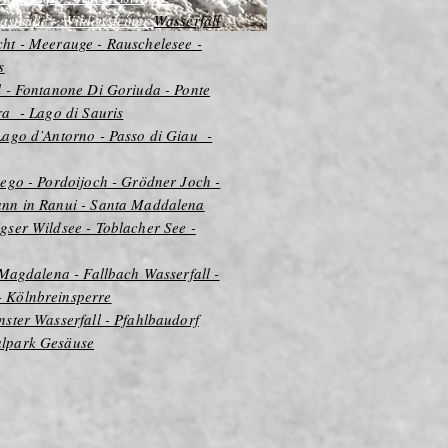
astraße - Wildensteiner
Wasserfall
cht - Meerauge - Rauschelesee -
s
l - Fontanone Di Goriuda - Ponte
ra - Lago di Sauris
Lago d’Antorno - Passo di Giau -
rego - Pordoijoch - Grödner Joch -
ann in Ranui - Santa Maddalena
agser Wildsee - Toblacher See -
. Magdalena - Fallbach Wasserfall -
 Kölnbreinsperre
̈nster Wasserfall - Pfahlbaudorf
lpark Gesäuse