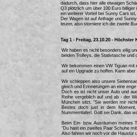
dadurch, dass hier alle etwaigen Sch
Q3 plötzlich um über 100 Euro billiger
ein weiterer Vorteil bei Sunny Cars ist
Der Wagen ist auf Anfrage und Sunny C
teurer, also storniere ich die zweite
Tag 1 - Freitag, 23.10.20 -
Höchster 
Wir haben es nicht besonders eilig 
beiden Trolleys, die Stativtasche und
Wir bekommen einen VW Tiguan mit All
auf ein Upgrade zu hoffen. Kann aber
Wir schleppen also unsere Siebensac
gleich und Erinnerungen an eine eng
Doch es ist nicht unser Auto und auch
Reihe vergeblich auf und ab - der Wag
München sitzt. "Sie werden mir nich
Bestes doch just in dem Moment, w
Nummerntaferl. Gott sei Dank, das wa
Beim Ein- bzw. Ausräumen meines Tr
"Du hast ein zweites Paar Schuhe mit?
Also fahren wir noch vor die Haustür