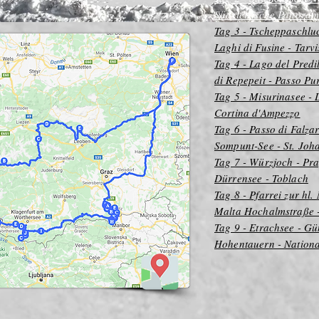
Südsteirische Panoram
Tag 3 - Tscheppaschlu
Laghi di Fusine - Tarvi
Tag 4 - Lago del Predi
di Repepeit - Passo Pu
Tag 5 - Misurinasee - 
Cortina d'Ampezzo
Tag 6 - Passo di Falza
Sompunt-See - St. Joh
Tag 7 - Würzjoch - Pr
Dürrensee - Toblach
Tag 8 - Pfarrei zur hl
Malta Hochalmstraße -
Tag 9 - Etrachsee - Gu
Hohentauern - Nationa