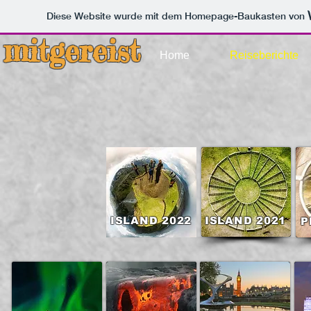
Diese Website wurde mit dem Homepage-Baukasten von
mitgereist
Home
Reiseberichte
ISLAND 2022
ISLAND 2021
P